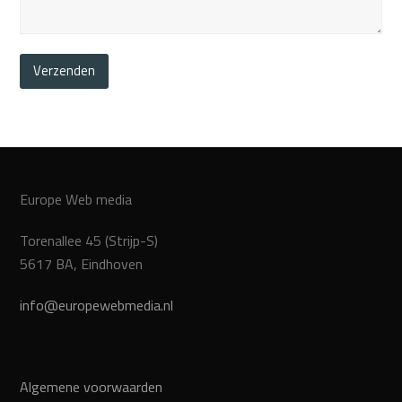
Europe Web media
Torenallee 45 (Strijp-S)
5617 BA, Eindhoven
info@europewebmedia.nl
Algemene voorwaarden